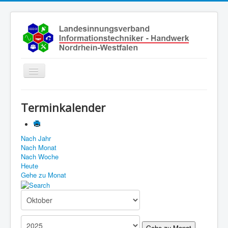
Toggle
Navigation
Start
Terminkalender
Aktuelles
Über uns
Nach Jahr
Nach Monat
Leistungen
Nach Woche
Ausbildung
Heute
Gehe zu Monat
Fachbetriebe
Unsere Kontaktdaten
Links
Gehe zu Monat