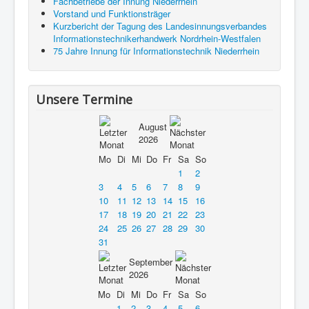
Fachbetriebe der Innung Niederrhein
Vorstand und Funktionsträger
Kurzbericht der Tagung des Landesinnungsverbandes
Informationstechnikerhandwerk Nordrhein-Westfalen
75 Jahre Innung für Informationstechnik Niederrhein
Unsere Termine
August
2026
Mo
Di
Mi
Do
Fr
Sa
So
1
2
3
4
5
6
7
8
9
10
11
12
13
14
15
16
17
18
19
20
21
22
23
24
25
26
27
28
29
30
31
September
2026
Mo
Di
Mi
Do
Fr
Sa
So
1
2
3
4
5
6