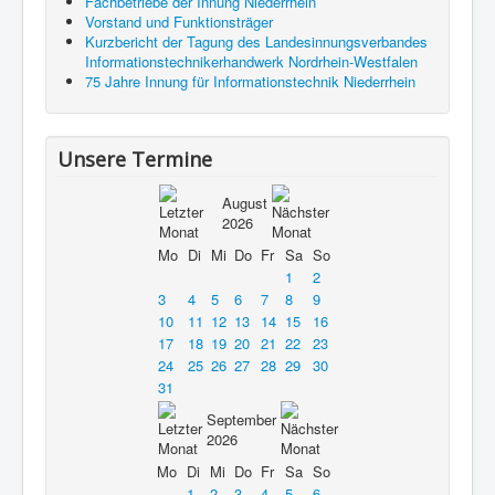
Fachbetriebe der Innung Niederrhein
Vorstand und Funktionsträger
Kurzbericht der Tagung des Landesinnungsverbandes
Informationstechnikerhandwerk Nordrhein-Westfalen
75 Jahre Innung für Informationstechnik Niederrhein
Unsere Termine
August
2026
Mo
Di
Mi
Do
Fr
Sa
So
1
2
3
4
5
6
7
8
9
10
11
12
13
14
15
16
17
18
19
20
21
22
23
24
25
26
27
28
29
30
31
September
2026
Mo
Di
Mi
Do
Fr
Sa
So
1
2
3
4
5
6