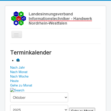
Toggle
Navigation
Start
Terminkalender
Aktuelles
Über uns
Nach Jahr
Nach Monat
Leistungen
Nach Woche
Ausbildung
Heute
Gehe zu Monat
Fachbetriebe
Unsere Kontaktdaten
Links
Gehe zu Monat