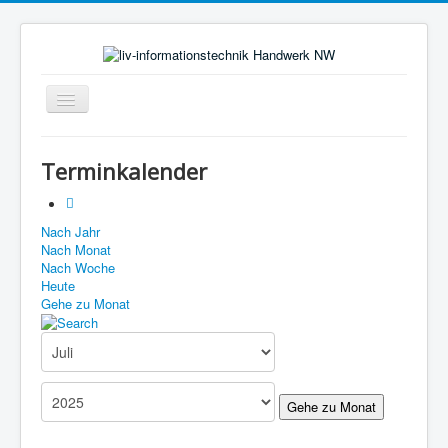
Toggle
Navigation
Start
Terminkalender
Aktuelles
Über uns
Nach Jahr
Nach Monat
Leistungen
Nach Woche
Ausbildung
Heute
Gehe zu Monat
Fachbetriebe
Unsere Kontaktdaten
Links
Gehe zu Monat
Impressum