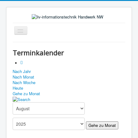
Toggle
Navigation
Start
Terminkalender
Aktuelles
Über uns
Nach Jahr
Nach Monat
Leistungen
Nach Woche
Ausbildung
Heute
Gehe zu Monat
Fachbetriebe
Unsere Kontaktdaten
Links
Gehe zu Monat
Impressum