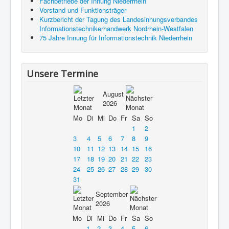
Fachbetriebe der Innung Niederrhein
Vorstand und Funktionsträger
Kurzbericht der Tagung des Landesinnungsverbandes
Informationstechnikerhandwerk Nordrhein-Westfalen
75 Jahre Innung für Informationstechnik Niederrhein
Unsere Termine
August
2026
Mo
Di
Mi
Do
Fr
Sa
So
1
2
3
4
5
6
7
8
9
10
11
12
13
14
15
16
17
18
19
20
21
22
23
24
25
26
27
28
29
30
31
September
2026
Mo
Di
Mi
Do
Fr
Sa
So
1
2
3
4
5
6