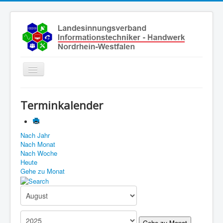
Toggle
Navigation
Start
Terminkalender
Aktuelles
Über uns
Nach Jahr
Nach Monat
Leistungen
Nach Woche
Ausbildung
Heute
Gehe zu Monat
Fachbetriebe
Unsere Kontaktdaten
Links
Gehe zu Monat