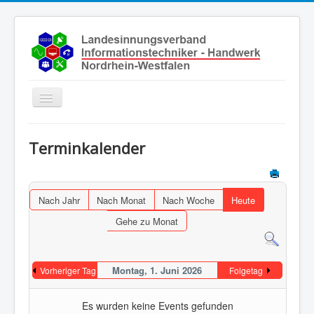
Toggle
Navigation
Start
Terminkalender
Aktuelles
Über uns
Nach Jahr
Nach Monat
Nach Woche
Heute
Leistungen
Gehe zu Monat
Ausbildung
Fachbetriebe
Montag, 1. Juni 2026
Vorheriger Tag
Folgetag
Unsere Kontaktdaten
Links
Es wurden keine Events gefunden