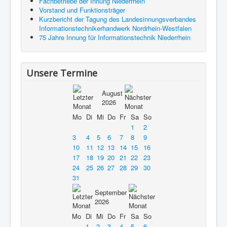
Fachbetriebe der Innung Niederrhein
Vorstand und Funktionsträger
Kurzbericht der Tagung des Landesinnungsverbandes
Informationstechnikerhandwerk Nordrhein-Westfalen
75 Jahre Innung für Informationstechnik Niederrhein
Unsere Termine
August
2026
Mo
Di
Mi
Do
Fr
Sa
So
1
2
3
4
5
6
7
8
9
10
11
12
13
14
15
16
17
18
19
20
21
22
23
24
25
26
27
28
29
30
31
September
2026
Mo
Di
Mi
Do
Fr
Sa
So
1
2
3
4
5
6