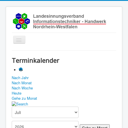
Toggle
Navigation
Start
Terminkalender
Aktuelles
Über uns
Nach Jahr
Nach Monat
Leistungen
Nach Woche
Ausbildung
Heute
Gehe zu Monat
Fachbetriebe
Unsere Kontaktdaten
Links
Gehe zu Monat