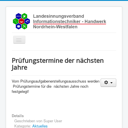
Toggle
Navigation
Start
Prüfungstermine der nächsten
Aktuelles
Jahre
Über uns
Vom Prüfungsaufgabenerstellungsausschuss werden
Leistungen
Prüfungstermine für die nächsten Jahre noch
festgelegt!
Ausbildung
Fachbetriebe
Unsere Kontaktdaten
Details
Geschrieben von
Super User
Links
Kategorie:
Aktuelles