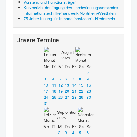
Vorstand und Funktionsträger
Kurzbericht der Tagung des Landesinnungsverbandes
Informationstechnikerhandwerk Nordrhein-Westfalen
75 Jahre Innung für Informationstechnik Niederrhein
Unsere Termine
August
2026
Mo
Di
Mi
Do
Fr
Sa
So
1
2
3
4
5
6
7
8
9
10
11
12
13
14
15
16
17
18
19
20
21
22
23
24
25
26
27
28
29
30
31
September
2026
Mo
Di
Mi
Do
Fr
Sa
So
1
2
3
4
5
6